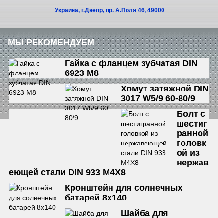
Украина, г.Днепр, пр. А.Поля 46, 49000
МЫ РЕКОМЕНДУЕМ
Гайка с фланцем зубчатая DIN
6923 М8
Хомут затяжной DIN
3017 W5/9 60-80/9
Болт с
шестиг
ранной
головк
ой из
нержав
еющей стали DIN 933 М4Х8
Кронштейн для солнечных
батарей 8х140
Шайба для