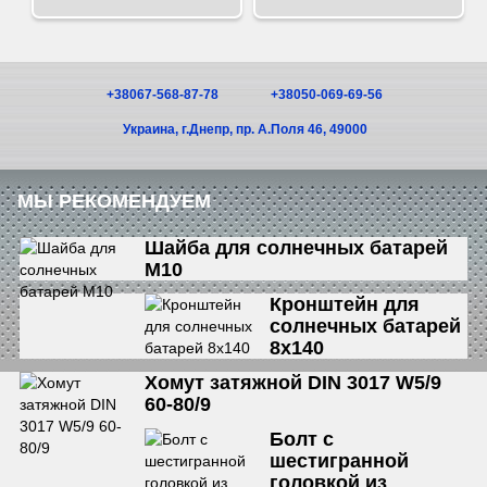
+38067-568-87-78
+38050-069-69-56
Украина, г.Днепр, пр. А.Поля 46, 49000
МЫ РЕКОМЕНДУЕМ
Шайба для солнечных батарей
М10
Кронштейн для
солнечных батарей
8х140
Хомут затяжной DIN 3017 W5/9
60-80/9
Болт с
шестигранной
головкой из