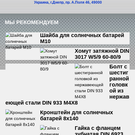
Украина, г.Днепр, пр. А.Поля 46, 49000
МЫ РЕКОМЕНДУЕМ
Шайба для солнечных батарей
М10
Хомут затяжной DIN
3017 W5/9 60-80/9
Болт с
шестиг
ранной
головк
ой из
нержав
еющей стали DIN 933 М4Х8
Кронштейн для солнечных
батарей 8х140
Гайка с фланцем
зубчатая DIN 6923