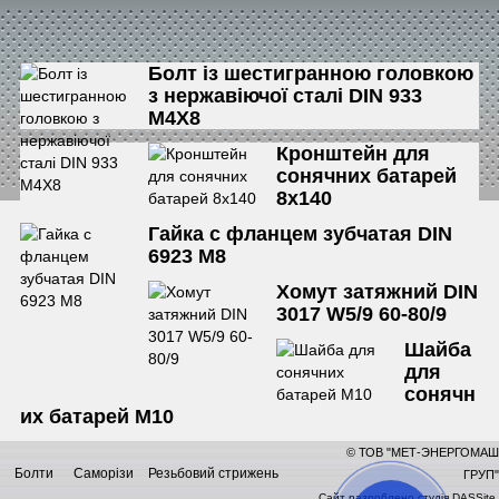
Болт із шестигранною головкою
з нержавіючої сталі DIN 933
М4Х8
Кронштейн для
сонячних батарей
8х140
Гайка с фланцем зубчатая DIN
6923 М8
Хомут затяжний DIN
3017 W5/9 60-80/9
Шайба
для
сонячн
их батарей М10
© ТОВ "МЕТ-ЭНЕРГОМАШ
Болти
Саморізи
Резьбовий стрижень
ГРУП"
Сайт разроблено
студія DASSite
.