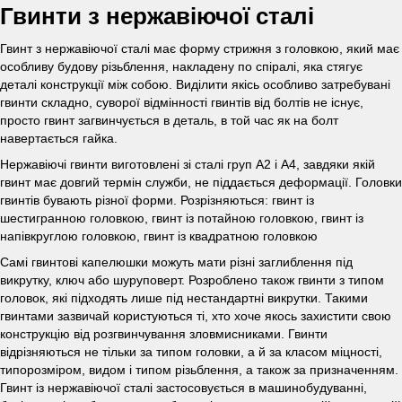
Гвинти з нержавіючої сталі
Гвинт з нержавіючої сталі має форму стрижня з головкою, який має
особливу будову різьблення, накладену по спіралі, яка стягує
деталі конструкції між собою. Виділити якісь особливо затребувані
гвинти складно, суворої відмінності гвинтів від болтів не існує,
просто гвинт загвинчується в деталь, в той час як на болт
навертається гайка.
Нержавіючі гвинти виготовлені зі сталі груп А2 і А4, завдяки якій
гвинт має довгий термін служби, не піддається деформації. Головки
гвинтів бувають різної форми. Розрізняються: гвинт із
шестигранною головкою, гвинт із потайною головкою, гвинт із
напівкруглою головкою, гвинт із квадратною головкою
Самі гвинтові капелюшки можуть мати різні заглиблення під
викрутку, ключ або шуруповерт. Розроблено також гвинти з типом
головок, які підходять лише під нестандартні викрутки. Такими
гвинтами зазвичай користуються ті, хто хоче якось захистити свою
конструкцію від розгвинчування зловмисниками. Гвинти
відрізняються не тільки за типом головки, а й за класом міцності,
типорозміром, видом і типом різьблення, а також за призначенням.
Гвинт із нержавіючої сталі застосовується в машинобудуванні,