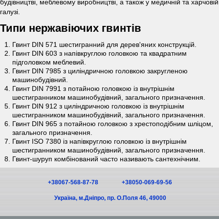
будівництві, меблевому виробництві, а також у медичній та харчовій
галузі.
Типи нержавіючих гвинтів
Гвинт DIN 571 шестигранний для дерев'яних конструкцій.
Гвинт DIN 603 з напівкруглою головкою та квадратним
підголовком меблевий.
Гвинт DIN 7985 з циліндричною головкою закругленою
машинобудівний.
Гвинт DIN 7991 з потайною головкою із внутрішнім
шестигранником машинобудівний, загального призначення.
Гвинт DIN 912 з циліндричною головкою із внутрішнім
шестигранником машинобудівний, загального призначення.
Гвинт DIN 965 з потайною головкою з хрестоподібним шліцом,
загального призначення.
Гвинт ISO 7380 із напівкруглою головкою із внутрішнім
шестигранником машинобудівний, загального призначення.
Гвинт-шуруп комбінований часто називають сантехнічним.
+38067-568-87-78
+38050-069-69-56
Україна, м.Дніпро, пр. O.Поля 46, 49000