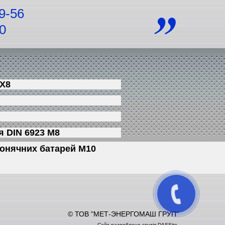
9-56
0
4Х8
я DIN 6923 М8
онячних батарей М10
© ТОВ "МЕТ-ЭНЕРГОМАШ ГРУП"
Сайт разроблено
студія DASSite
.