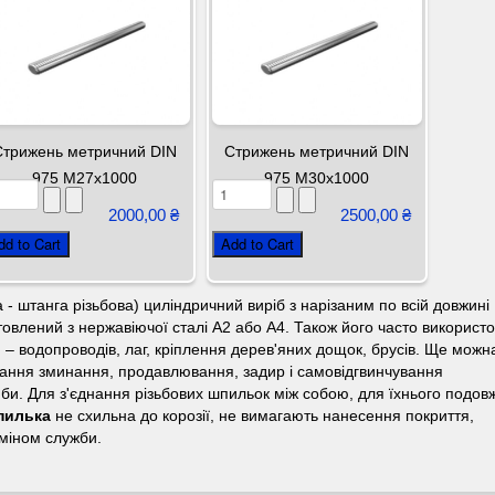
Стрижень метричний DIN
Стрижень метричний DIN
975 М27х1000
975 М30х1000
2000,00 ₴
2500,00 ₴
 - штанга різьбова) циліндричний виріб з нарізаним по всій довжині
овлений з нержавіючої сталі А2 або А4. Також його часто використ
 – водопроводів, лаг, кріплення дерев'яних дощок, брусів. Ще можн
ігання зминання, продавлювання, задир і самовідгвинчування
би. Для з'єднання різьбових шпильок між собою, для їхнього подов
пилька
не схильна до корозії, не вимагають нанесення покриття,
рміном служби.