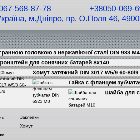
067-568-87-78
+38050-069-6
Україна, м.Дніпро, пр. O.Поля 46, 4900
гранною головкою з нержавіючої сталі DIN 933 М
ронштейн для сонячних батарей 8х140
Хомут затяжний DIN 3017 W5/9 60-80/9
Гайка с фланцем зубчата
Шайба для с
нь
Заклепки
Хомут
ки