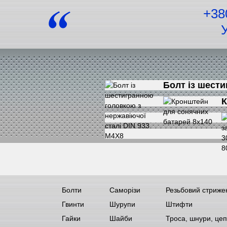
+38
Болт із шести
К
Болти
Саморізи
Резьбовий стриже
Гвинти
Шурупи
Штифти
Гайки
Шайби
Троса, шнури, цеп