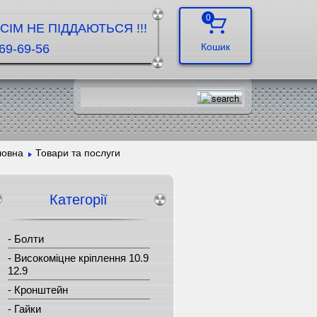
0
ІМ НЕ ПІДДАЮТЬСЯ !!!
69-69-56
ловна
Товари та послуги
Категорії
-
Болти
-
Високоміцне кріплення 10.9
12.9
-
Кронштейн
-
Гайки