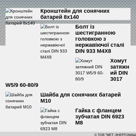
Кронштейн для сонячних
батарей 8х140
Болт із
шестигранною
головкою з
нержавіючої сталі
DIN 933 М4Х8
Хомут
затяжн
ий DIN
3017
W5/9 60-80/9
Шайба для сонячних батарей
М10
Гайка с фланцем
зубчатая DIN 6923
М8
© ТОВ "МЕТ-ЭНЕРГОМАШ