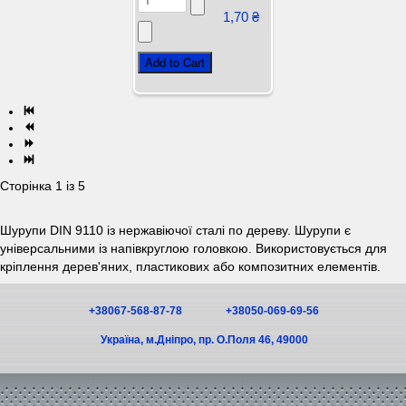
1,70 ₴
Сторінка 1 із 5
Шурупи DIN 9110 із нержавіючої сталі по дереву. Шурупи є
універсальними із напівкруглою головкою. Використовується для
кріплення дерев'яних, пластикових або композитних елементів.
+38067-568-87-78
+38050-069-69-56
Україна, м.Дніпро, пр. O.Поля 46, 49000