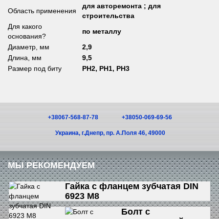
для авторемонта ; для
Область применения
строительства
Для какого
по металлу
основания?
Диаметр, мм
2,9
Длина, мм
9,5
Размер под биту
PH2, PH1, PH3
+38067-568-87-78
+38050-069-69-56
Украина, г.Днепр, пр. А.Поля 46, 49000
МЫ РЕКОМЕНДУЕМ
Гайка с фланцем зубчатая DIN
6923 М8
Болт с