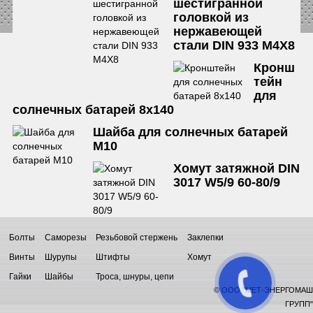
шестигранной
головкой из
нержавеющей
стали DIN 933 М4Х8
Кронш
тейн
для
солнечных батарей 8х140
Шайба для солнечных батарей
М10
Хомут затяжной DIN
3017 W5/9 60-80/9
Болты
Саморезы
Резьбовой стержень
Заклепки
Винты
Шурупы
Штифты
Хомут
Гайки
Шайбы
Троса, шнуры, цепи
© ООО "МЕТ-ЭНЕРГОМАШ
ГРУПП"