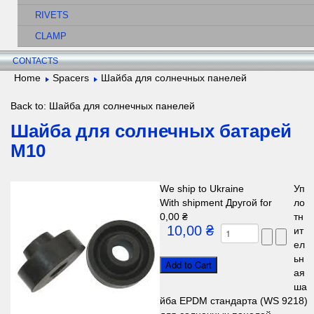
RIVETS
CLAMP
CONTACTS
Home
Spacers
Шайба для солнечных панелей
Back to: Шайба для солнечных панелей
Шайба для солнечных батарей
М10
We ship to Ukraine
Уп
With shipment Другой for
ло
0,00 ₴
тн
10,00 ₴
ит
ел
ьн
ая
ша
йба EPDM стандарта (WS 9218)