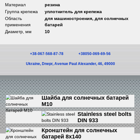
Материал
резина
Группа крепежа
уплотнитель для крепежа
Область
для машиностроения, для солнечных
применения
батарей
Диаметр, мм
10
+38-067-568-87-78
+38050-069-69-56
Ukraine, Dnepr, Avenue Paul Alexander, 46, 49000
Шайба для солнечных батарей
М10
Stainless steel bolts
DIN 933
Кронштейн для солнечных
батарей 8х140